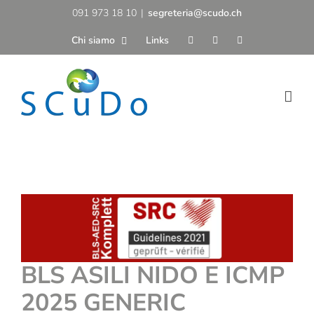
Salta
091 973 18 10
|
segreteria@scudo.ch
al
Chi siamo
Links
contenuto
BLS ASILI NIDO E ICMP
2025 GENERIC