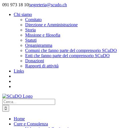
Salta
091 973 18 10
|
segreteria@scudo.ch
al
Chi siamo
contenuto
Comitato
Direzione e Amministrazione
Storia
Missione e filosofia
Statuti
Organigramma
Comuni che fanno parte del comprensorio SCuDO
Enti che fanno parte del comprensorio SCuDO
Donazioni
Rapporti di attività
Links
Cerca
per:
Home
Cure e Consulenza