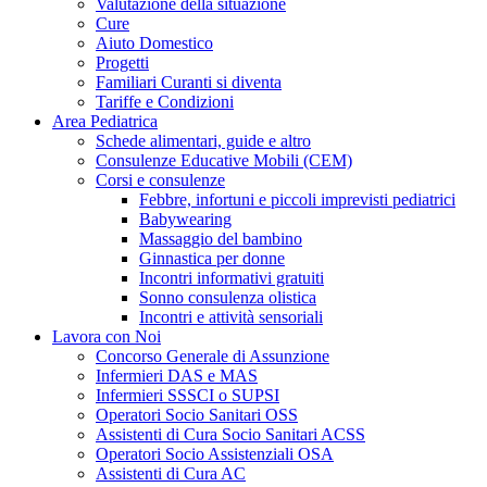
Valutazione della situazione
Cure
Aiuto Domestico
Progetti
Familiari Curanti si diventa
Tariffe e Condizioni
Area Pediatrica
Schede alimentari, guide e altro
Consulenze Educative Mobili (CEM)
Corsi e consulenze
Febbre, infortuni e piccoli imprevisti pediatrici
Babywearing
Massaggio del bambino
Ginnastica per donne
Incontri informativi gratuiti
Sonno consulenza olistica
Incontri e attività sensoriali
Lavora con Noi
Concorso Generale di Assunzione
Infermieri DAS e MAS
Infermieri SSSCI o SUPSI
Operatori Socio Sanitari OSS
Assistenti di Cura Socio Sanitari ACSS
Operatori Socio Assistenziali OSA
Assistenti di Cura AC