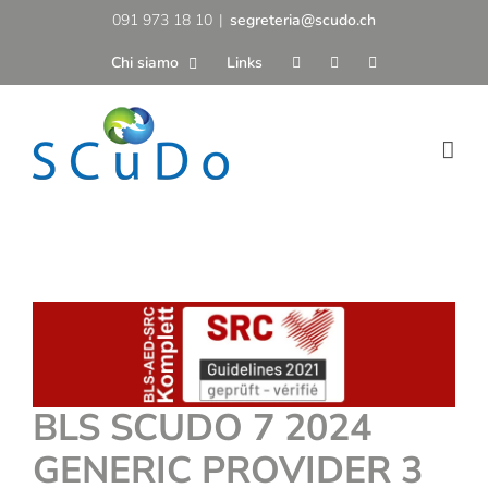
Salta
091 973 18 10
|
segreteria@scudo.ch
al
Chi siamo
Links
contenuto
BLS SCUDO 7 2024
GENERIC PROVIDER 3