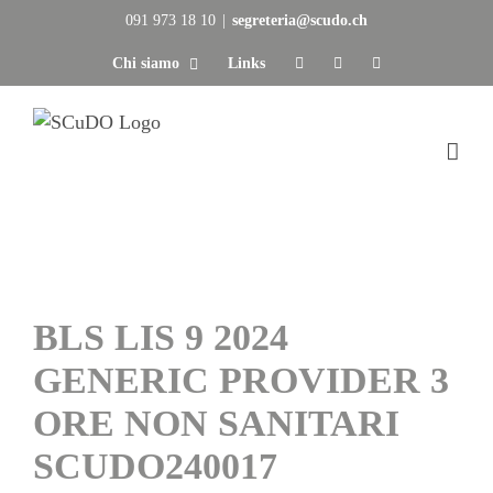
Salta
091 973 18 10
|
segreteria@scudo.ch
al
Chi siamo
Links
contenuto
BLS LIS 9 2024
GENERIC PROVIDER 3
ORE NON SANITARI
SCUDO240017