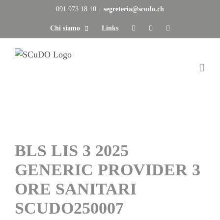
Salta
091 973 18 10
|
segreteria@scudo.ch
al
Chi siamo
Links
contenuto
BLS LIS 3 2025
GENERIC PROVIDER 3
ORE SANITARI
SCUDO250007