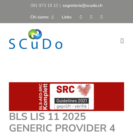
Salta
091 973 18 10
|
segreteria@scudo.ch
al
Chi siamo
Links
contenuto
BLS LIS 11 2025
GENERIC PROVIDER 4