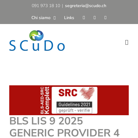
Salta
091 973 18 10
|
segreteria@scudo.ch
al
Chi siamo
Links
contenuto
BLS LIS 9 2025
GENERIC PROVIDER 4