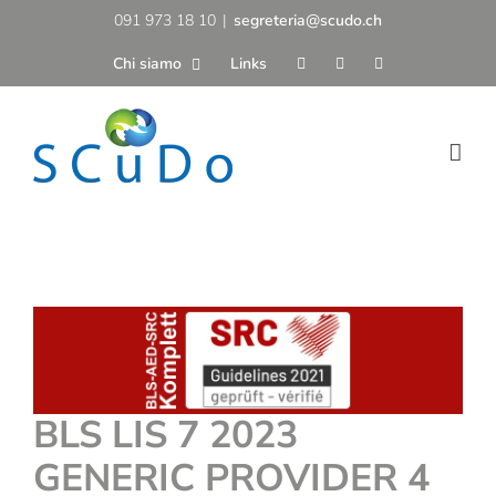
Salta
091 973 18 10
|
segreteria@scudo.ch
al
Chi siamo
Links
contenuto
BLS LIS 7 2023
GENERIC PROVIDER 4