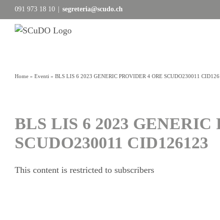
Salta
091 973 18 10
|
segreteria@scudo.ch
al
contenuto
Home
»
Eventi
»
BLS LIS 6 2023 GENERIC PROVIDER 4 ORE SCUDO230011 CID126
BLS LIS 6 2023 GENERIC
SCUDO230011 CID126123
This content is restricted to subscribers