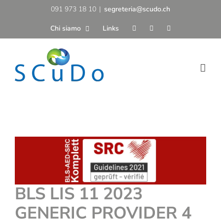
Salta
091 973 18 10
|
segreteria@scudo.ch
al
Chi siamo
Links
contenuto
BLS LIS 11 2023
GENERIC PROVIDER 4